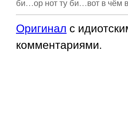
би…ор нот ту би…вот в чём
Оригинал
с идиотски
комментариями.