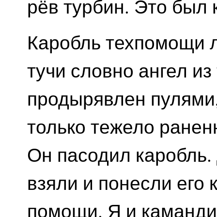
рёв турбин. Это был
Каробль техпомощи л
тучи словно ангел из
продырявлен пулями,
только тежело ранен
Он пасодил каробль.
взяли и понесли его 
помощи. Я и каманди